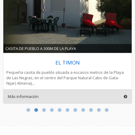
ESPECTACULAR BAJO CON VISTAS AL MAR
CASITA DE PUEBLO A 300M DE LA PLAYA
APARTAMENTO 1
EL TIMON
Precioso bajo con vistas al mar y salida a una zona ajardinada
Pequeña casita de pueblo situada a escasos metros de la Playa
decorada con muebles de terraza. Dispone de un dormitorio con
de Las Negras, en el centro del Parque Natural Cabo de Gata-
armario empotrado. Cocina...
Nijar( Almeria),...
Más información
Más información