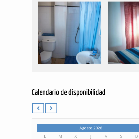
Calendario de disponibilidad
Agosto 2026
L
M
X
J
V
S
D