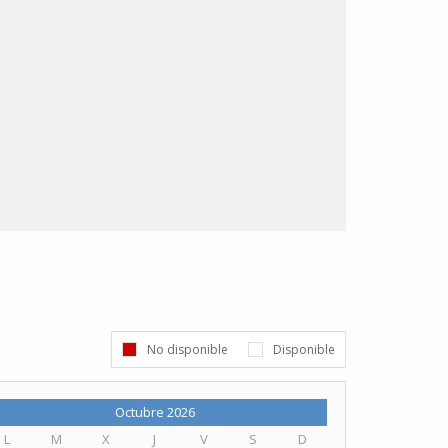
No disponible
Disponible
Octubre 2026
L
M
X
J
V
S
D