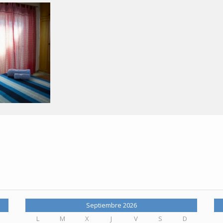
Septiembre 2026
L
M
X
J
V
S
D