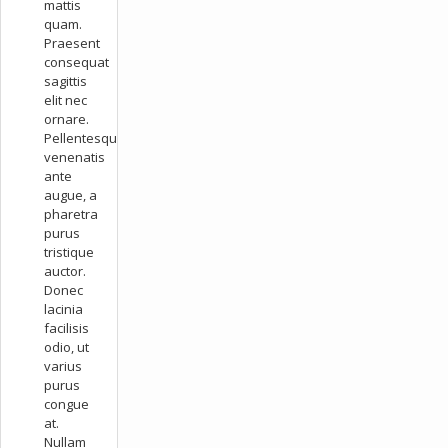
mattis
quam.
Praesent
consequat
sagittis
elit nec
ornare.
Pellentesque
venenatis
ante
augue, a
pharetra
purus
tristique
auctor.
Donec
lacinia
facilisis
odio, ut
varius
purus
congue
at.
Nullam