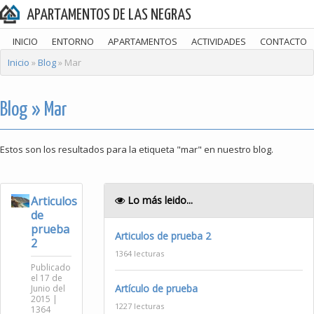
APARTAMENTOS DE LAS NEGRAS
INICIO
ENTORNO
APARTAMENTOS
ACTIVIDADES
CONTACTO
Inicio
»
Blog
» Mar
Blog » Mar
Estos son los resultados para la etiqueta "mar" en nuestro blog.
Articulos
Lo más leido...
de
prueba
Articulos de prueba 2
2
1364 lecturas
Publicado
el 17 de
Artículo de prueba
Junio del
2015 |
1227 lecturas
1364