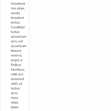
hendrerit
nisi vitae,
iaculis
tincidunt
lectus.
Curabitur
luctus
accumsan
arcu vel
accumsan.
Mauris
viverra,
turpis a
finibus
faucibus,
velit orci
euismod
nibh, ut
luctus
arcu
nunc
vitae
diam.