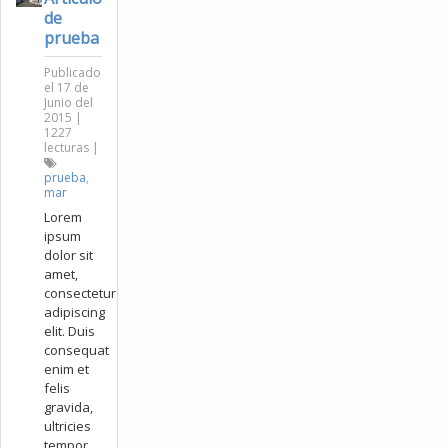
de
prueba
Publicado
el 17 de
Junio del
2015 |
1227
lecturas |
prueba
,
mar
Lorem
ipsum
dolor sit
amet,
consectetur
adipiscing
elit. Duis
consequat
enim et
felis
gravida,
ultricies
tempor