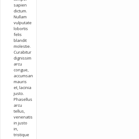
sapien
dictum.
Nullam
vulputate
lobortis
felis
blandit
molestie.
Curabitur
dignissim
arcu
congue,
accumsan
mauris
et, lacinia
justo.
Phasellus
arcu
tellus,
venenatis
in justo
in,
tristique