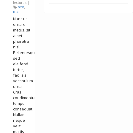
lecturas |
test
,
mar
Nunc ut
ornare
metus, sit
amet
pharetra
nisl.
Pellentesque
sed
eleifend
tortor,
facilisis
vestibulum
urna.
Cras
condimentum
tempor
consequat.
Nullam
neque
velit,
mattis